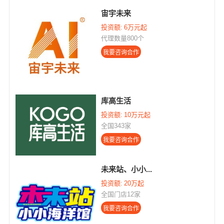
宙宇未来
投资额:
6万元起
代理数量800个
库高生活
投资额:
10万元起
全国343家
未来站、小小...
投资额:
20万起
全国门店12家