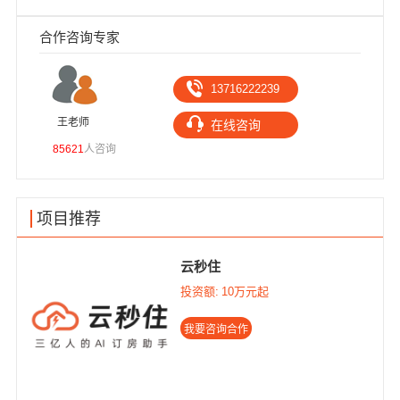
合作咨询专家
13716222239
王老师
高
在线咨询
85621
人咨询
1030
项目推荐
云秒住
投资额:
10万元起