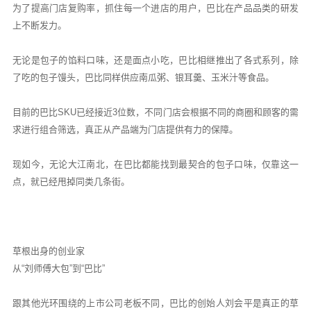
为了提高门店复购率，抓住每一个进店的用户，巴比在产品品类的研发
上不断发力。
无论是包子的馅料口味，还是面点小吃，巴比相继推出了各式系列，除
了吃的包子馒头，巴比同样供应南瓜粥、银耳羹、玉米汁等食品。
目前的巴比SKU已经接近3位数，不同门店会根据不同的商圈和顾客的需
求进行组合筛选，真正从产品端为门店提供有力的保障。
现如今，无论大江南北，在巴比都能找到最契合的包子口味，仅靠这一
点，就已经甩掉同类几条街。
草根出身的创业家
从“刘师傅大包”到“巴比”
跟其他光环围绕的上市公司老板不同，巴比的创始人刘会平是真正的草