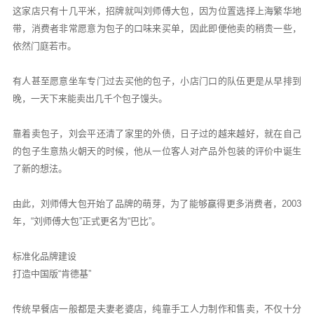
这家店只有十几平米，招牌就叫刘师傅大包，因为位置选择上海繁华地
带，消费者非常愿意为包子的口味来买单，因此即便他卖的稍贵一些，
依然门庭若市。
有人甚至愿意坐车专门过去买他的包子，小店门口的队伍更是从早排到
晚，一天下来能卖出几千个包子馒头。
靠着卖包子，刘会平还清了家里的外债，日子过的越来越好，就在自己
的包子生意热火朝天的时候，他从一位客人对产品外包装的评价中诞生
了新的想法。
由此，刘师傅大包开始了品牌的萌芽，为了能够赢得更多消费者，2003
年，“刘师傅大包”正式更名为“巴比”。
标准化品牌建设
打造中国版“肯德基”
传统早餐店一般都是夫妻老婆店，纯靠手工人力制作和售卖，不仅十分