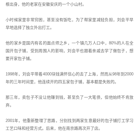
根出身，他的老家在安徽安庆的一个小山村。
小时候家里非常穷困，甚至没有饭吃，为了帮家里减轻负担，刘会平早
早地选择了独立外出打工。
他的家乡是国内有名的面点师之乡，一个镇几万人口中，80%的人在全
国开包子铺，受到周围人的影响，刘会平也跟着亲戚去学了做包子，想
要开家包子铺。
1998年，刘会平带着4000块钱满怀信心的去了上海，然而从98年到2000
年的三年时间里，他连续开的四五家包子铺，基本都是失败的。
那三年，卖包子不没让他赚到钱，甚至负了一大笔债，但他始终不肯放
弃。
2001年，他重新整理了思路，分别找到两家生意最好的包子铺打工学习
工艺口味和经营方式。后来，他在南京路再次开了店。