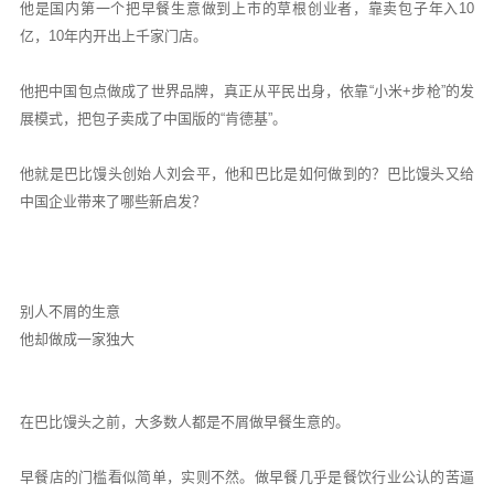
他是国内第一个把早餐生意做到上市的草根创业者，靠卖包子年入10
亿，10年内开出上千家门店。
他把中国包点做成了世界品牌，真正从平民出身，依靠“小米+步枪”的发
展模式，把包子卖成了中国版的“肯德基”。
他就是巴比馒头创始人刘会平，他和巴比是如何做到的？巴比馒头又给
中国企业带来了哪些新启发？
别人不屑的生意
他却做成一家独大
在巴比馒头之前，大多数人都是不屑做早餐生意的。
早餐店的门槛看似简单，实则不然。做早餐几乎是餐饮行业公认的苦逼