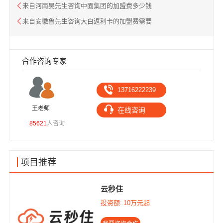
来自河南吴先生咨询中面集团的加盟费多少钱
来自安徽鲁先生咨询大白返利卡的加盟费需要
合作咨询专家
13716222239
王老师
高
在线咨询
85621
人咨询
1030
项目推荐
云秒住
投资额:
10万元起