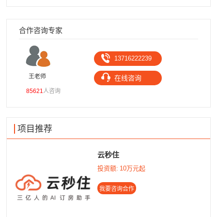
合作咨询专家
13716222239
王老师
高
在线咨询
85621
人咨询
103
项目推荐
云秒住
投资额:
10万元起