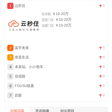
云秒住
0
￥10-20万
投资额:
￥10-20万
直营门店:
￥10-20万
加盟门店:
宙宇未来
0
库高生活
0
未来站、小小海洋...
0
佳视路
0
FOUSU肤素
0
启屋
0
加盟问答
开店指南
创业项目