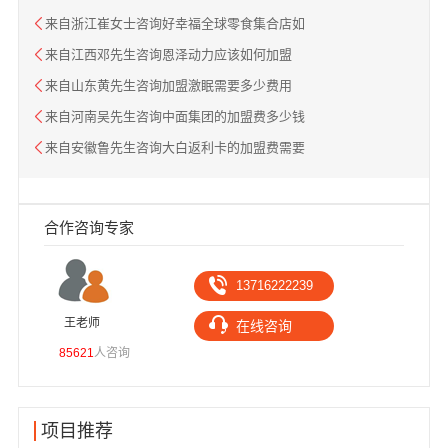
来自浙江崔女士咨询好幸福全球零食集合店如
来自江西邓先生咨询恩泽动力应该如何加盟
来自山东黄先生咨询加盟激眠需要多少费用
来自河南吴先生咨询中面集团的加盟费多少钱
来自安徽鲁先生咨询大白返利卡的加盟费需要
合作咨询专家
13716222239
王老师
高
在线咨询
85621
人咨询
1030
项目推荐