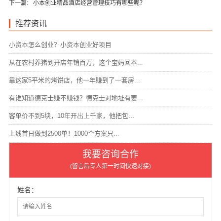
下一篇:
小本创业精品酒店经营管理技巧有哪些呢？
推荐资讯
小资本怎么创业？小资本创业好项目
从在农村养猪到开店年销百万，这个宝妈回本...
靠这家5平米的烤饼店，他一年赚到了一套房...
有谁知道德克士赚不赚钱？德克士对地址有要...
客单价不到5块，10年开出上千家，他把包...
上线首日做到2500单！1000个方案只...
我要咨询合作
(留言后专人第一时间快速对接)
姓名：