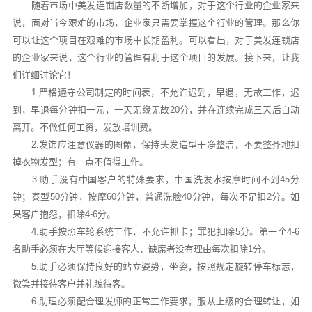
随着市场中美发连锁店数量的不断增加，对于这个行业的企业家来
说，面对当今艰难的市场，企业家只需要掌握这个行业的管理。那么你
可以让这个项目在艰难的市场中长期盈利。可以看出，对于美发连锁店
的企业家来说，这个行业的管理有利于这个项目的发展。接下来，让我
们详细讨论它！
1.严格遵守公司制定的时间表，不允许迟到，早退，无故工作，迟
到，早退每分钟扣一元，一天无缘无故20分，并在连续完成三天后自动
离开。不做任何工资，发放培训费。
2.发饰应注意仪器的图像，保持头发造型干净整洁，不要整齐地扣
掉衣物发型；有一点不值得工作。
3.助手没有中国客户的特殊要求，中国洗发水按摩时间不到45分
钟；泰型50分钟，按摩60分钟，普通洗脸40分钟，每次不足扣2分。如
果客户抱怨，扣除4-6分。
4.助手按照车轮系统工作，不允许抓卡；罪犯扣除5分。第一个4-6
名助手必须在大厅等候迎接客人，缺席者没有理由每次扣除1分。
5.助手必须保持良好的站立姿势，坐姿，按照规定旋转停车标志，
微笑并接待客户并礼貌待客。
6.助理必须配合理发师的正常工作要求，服从上级的合理转让，如