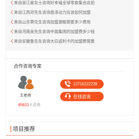
来自浙江崔女士咨询好幸福全球零食集合店如
来自江西邓先生咨询恩泽动力应该如何加盟
来自山东黄先生咨询加盟激眠需要多少费用
来自河南吴先生咨询中面集团的加盟费多少钱
来自安徽鲁先生咨询大白返利卡的加盟费需要
合作咨询专家
13716222239
王老师
高
在线咨询
85621
人咨询
1030
项目推荐