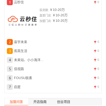
云秒住
0
￥10-20万
投资额:
￥10-20万
直营门店:
￥10-20万
加盟门店:
宙宇未来
0
库高生活
0
未来站、小小海洋...
0
佳视路
0
FOUSU肤素
0
启屋
0
加盟问答
开店指南
创业项目