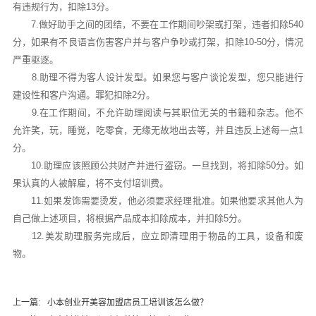
有违规行为，扣除13分。
7.做好助手之间的团结，不要在工作期间吵架或打架，违者扣除540
分，如果有不良语言伤害客户并与客户争吵或打架，扣除10-50分，情况
严重驱逐。
8.助理不得为客人设计发型。如果您与客户谈论发型，您只能进行
建设性和客户沟通。罪犯扣除2分。
9.在工作期间，不允许助理阅读与其职位无关的书籍和杂志。他不
允许笑，玩，睡觉，吃零食，无缘无故地出去等，并且违反上述每一点1
分。
10.助理应该照顾公共财产并进行盗窃。一旦找到，将扣除50分。如
果认真的人被解雇，将不支付培训费。
11.如果发饰需要烫发，他必须要求经理批准。如果他要求其他人为
自己做上述项目，将根据产品成本扣除成本，并扣除5分。
12.美发助理服务完成后，应立即清理用于物品的工具，设备和废
物。
上一篇:
小本创业开美容加盟店员工培训该怎么做？