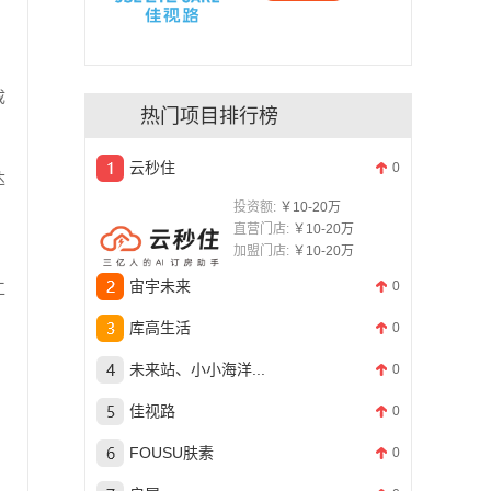
，
成
热门项目排行榜
云秒住
0
达
投资额:
￥10-20万
直营门店:
￥10-20万
加盟门店:
￥10-20万
宙宇未来
0
工
库高生活
0
未来站、小小海洋...
0
佳视路
0
FOUSU肤素
0