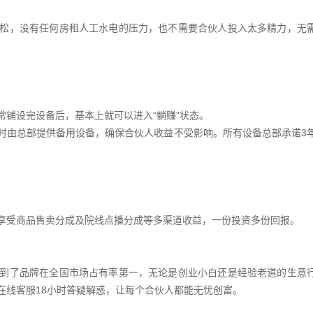
松，没有任何房租人工水电的压力，也不需要合伙人投入太多精力，无
铺设完设备后，基本上就可以进入“躺赚”状态。
时由总部提供备用设备，确保合伙人收益不受影响。所有设备总部承诺3
享受商品售卖分成及院线点播分成等多渠道收益，一份投资多份回报。
到了品牌在全国市场占有率第一，无论是创业小白还是经验老道的生意
在线客服18小时答疑解惑，让每个合伙人都能无忧创富。