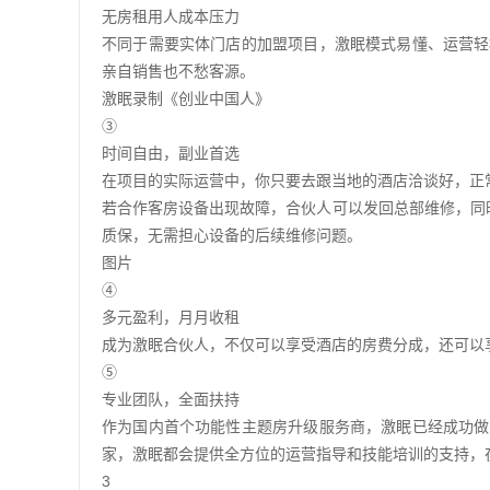
无房租用人成本压力
不同于需要实体门店的加盟项目，激眠模式易懂、运营轻
亲自销售也不愁客源。
激眠录制《创业中国人》
③
时间自由，副业首选
在项目的实际运营中，你只要去跟当地的酒店洽谈好，正常
若合作客房设备出现故障，合伙人可以发回总部维修，同
质保，无需担心设备的后续维修问题。
图片
④
多元盈利，月月收租
成为激眠合伙人，不仅可以享受酒店的房费分成，还可以
⑤
专业团队，全面扶持
作为国内首个功能性主题房升级服务商，激眠已经成功做
家，激眠都会提供全方位的运营指导和技能培训的支持，
3