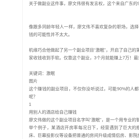
关于做副业这件事，廖文伟很有发言权，这个来自广东的
像跟多同龄年轻人一样，廖文伟不喜欢复杂的职场，选择
钱的可能性并不太大。
机缘巧合他做起了另一个副业项目“激眠”，开启了自己
家收钱收到手软。仅靠这个副业，3个月就能赚上7万！
关键词：激眠
图片
这个赚钱的副业项目，不仅你没听说过，可能90%的人
呢？
1
用别人的酒店给自己赚钱
廖文伟做的这个副业项目名字叫“激眠”，是一个用专业的
举个例子，某酒店开房率每况日下，经营遇到了巨大的
床、巨幕投影仪等设备把普通的房间升级成情侣房、影院