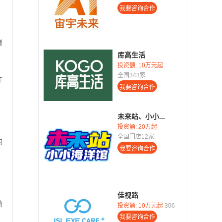
赚
库高生活
投资额:
10万元起
全国343家
在
未来站、小小...
投资额:
20万起
全国门店12家
的
佳视路
动
投资额:
10万元起
306