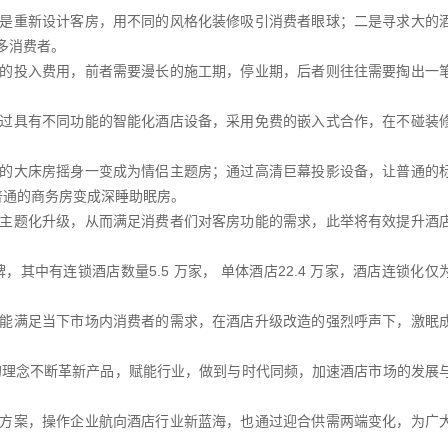
是重新设计客房，用不同的风格化装修吸引消费者眼球；二是寻求大的
多消费者。
的投入费用，前者需要漫长的施工期，停业期，后者则往往需要掏出一
过具有不同功能的智能化酒店设备，采用免费的嵌入式合作，在不碰装
的大床房摇身一变成为情侣主题房；通过高清巨幕投影设备，让普通的
普通的商务房变成深睡助眠房。
主题化升级，从而满足消费者们对客房功能的需求，此举将有效提升酒
其中有连锁酒店数量5.5 万家， 单体酒店22.4 万家，酒店连锁化仅
能满足当下市场内消费者的需求，在酒店升级改造的强烈呼声下，激眠
”的理念不断革新产品，赋能行业，做到与时代同频，加速酒店市场的发展
方案，操作企业航向酒店行业新蓝海，也通过迎合供需两端变化，为广