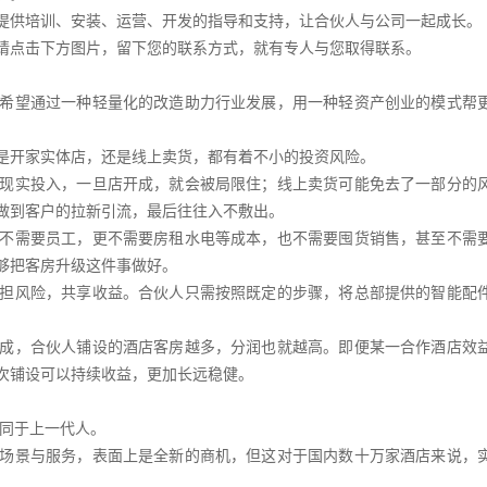
提供培训、安装、运营、开发的指导和支持，让合伙人与公司一起成长。
请点击下方图片，留下您的联系方式，就有专人与您取得联系。
希望通过一种轻量化的改造助力行业发展，用一种轻资产创业的模式帮
是开家实体店，还是线上卖货，都有着不小的投资风险。
现实投入，一旦店开成，就会被局限住；线上卖货可能免去了一部分的
做到客户的拉新引流，最后往往入不敷出。
不需要员工，更不需要房租水电等成本，也不需要囤货销售，甚至不需
够把客房升级这件事做好。
担风险，共享收益。合伙人只需按照既定的步骤，将总部提供的智能配
。
成，合伙人铺设的酒店客房越多，分润也就越高。即便某一合作酒店效
次铺设可以持续收益，更加长远稳健。
不同于上一代人。
场景与服务，表面上是全新的商机，但这对于国内数十万家酒店来说，