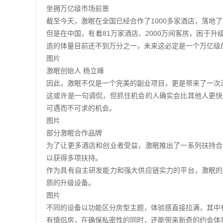
坐拥万亿级市场前景
截至今天，激眠在全国已经合作了1000多家酒店，落地了
但是在中国，有着81万家酒店、2000万间客房，困于
造的体量目前还不到万分之一，未来这必定是一个万亿级
图片
激眠创始人 杨立峰
因此，激眠不仅是一个完美的副业项目，更是带来了一次
这或许是一句调侃，但抓住机会的人确实会比其他人更快
可遇而不可求的机会。
图片
部分激眠合作品牌
为了让更多酒店和创业者受益，激眠推出了一系列扶持合伙
以获得多项扶持。
作为具有自主研发能力和强大供应链实力的平台，激眠的
质的升级设备。
图片
不同的设备以功能区分房型主题，体验感直接拉满，其中
有情侣房，在确保私密性的同时，还能带来新奇的约会体