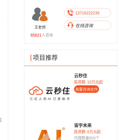
716222239
13716222239
线咨询
在线咨询
王老师
高老师
85621
人咨询
10304
人咨询
项目推荐
云秒住
投资额:
10万元起
知
宙宇未来
投资额:
6万元起
代理数量800个