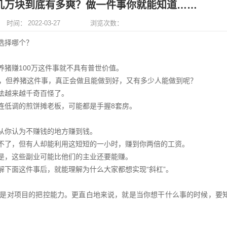
几万块到底有多爽？做一件事你就能知道……
13716222239
13
时间：
2022-03-27
浏览次数：
在线咨询
在
会选择哪个？
熊老师
袁老师
9604
人咨询
13304
人咨询
猪赚100万这件事就不具有普世价值。
题，但养猪这件事，真正会做且能做到好，又有多少人能做到呢？
法越来越千奇百怪了。
连低调的煎饼摊老板，可能都是手握8套房。
从你认为不赚钱的地方赚到钱。
不了，但有人却能利用这短短的一小时，赚到你两倍的工资。
是，这些副业可能比他们的主业还要能赚。
下面这件事后，就能理解为什么大家都想实现“斜杠”。
是对项目的把控能力。更直白地来说，就是当你想干什么事的时候，要