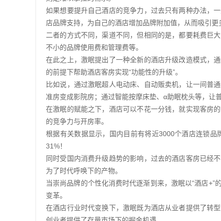
如果想要提升自己酒店的竞争力，过去只有两种办法，一
店品牌支持，为自己的酒店增加品牌附加值，从而吸引更
二者的方式不同，渠道不同，但相同的是，都要耗费巨大
不小的品牌使用费和管理费等。
在此之上，激眠提出了一种全新的酒店升级改造模式，通
的前提下帮助酒店客房实现“功能性的升级”。
比如说，通过激眠超人电动床、自动贩卖机，让一间普通
准房变成影院房；通过智能按摩床垫、α助眠枕头等，让
在激眠的赋能之下，酒店可以不花一分钱，就实现客房的
的竞争力与开房率。
根据有关数据显示，国内目前有将近3000个酒店连锁品牌，
31%！
同时受国内消费升级趋势的影响，过去的酒店客房已经不
为了时代呼唤下的产物。
当崇尚品牌的个性化消费时代逐渐到来，激眠以“酒店+
变革。
在酒店行业时代变换下，激眠既为酒店从业者提供了转型
创业者提供了存量市场下的掘金机遇。