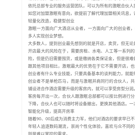
依托总部专业的服务运营团队，可以为所有的激眠合伙人
如您对加盟激眠有意向，欲提前了解代理加盟相关讯息，
轻量化改造，稳健型创业
激眠一方面向广大酒店从业者，一方面向广大的创业者，
多人实现创业梦想。
大多数人，提到创业最先想到的就是开店，卖货，但无论
开店最大的风险在于，需要房租、水电、人工等一系列的
险，但是仍旧需要囤货，或是缴纳各类保证金，但是很难
跟其他项目相比，激眠最大的优势在于它不需要开店，也
创业者有什么专业技能，只要具备基本的谈判能力，就能
创业者不是单枪匹马，而是与激眠并肩同行的合伙人，共
铺设进合作酒店需要升级的客房内，就可以享受房型分润
客房每开出一次，合伙人跟激眠总部都可以按比例进行分
下降，合伙人也可以随时将设备撤出，更换其他酒店。一
智能化升级，提高开房率
随着90、00后成为消费主力军，他们对酒店的要求早已
年轻人追逐数码潮流，崇尚个性化体验，喜欢与众不同的
则是难以掌控的需求。