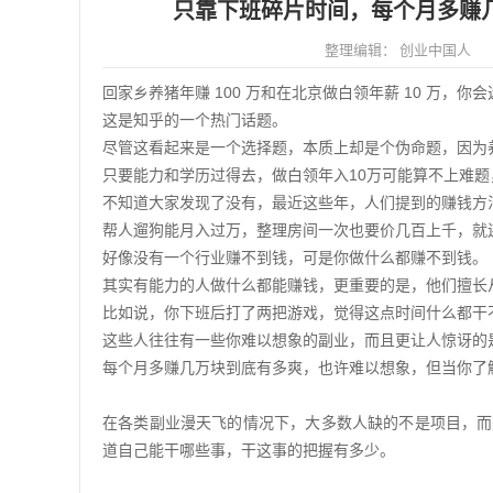
只靠下班碎片时间，每个月多赚
整理编辑：
创业中国人
回家乡养猪年赚 100 万和在北京做白领年薪 10 万，你
这是知乎的一个热门话题。
尽管这看起来是一个选择题，本质上却是个伪命题，因为养
只要能力和学历过得去，做白领年入10万可能算不上难
不知道大家发现了没有，最近这些年，人们提到的赚钱方
帮人遛狗能月入过万，整理房间一次也要价几百上千，就
好像没有一个行业赚不到钱，可是你做什么都赚不到钱。
其实有能力的人做什么都能赚钱，更重要的是，他们擅长
比如说，你下班后打了两把游戏，觉得这点时间什么都干
这些人往往有一些你难以想象的副业，而且更让人惊讶的
每个月多赚几万块到底有多爽，也许难以想象，但当你了解
在各类副业漫天飞的情况下，大多数人缺的不是项目，而
道自己能干哪些事，干这事的把握有多少。