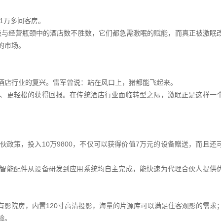
1万多间客房。
升级与经营瓶颈中的酒店数不胜数，它们都急需激眠的赋能，而真正被激眠
的市场。
酒店行业的复兴。雷军曾说：站在风口上，猪都能飞起来。
、更轻松的获得回报。在传统酒店行业面临转型之际，激眠正是这样一
政策，投入10万9800，不仅可以获得价值7万元的设备赠送，而且还
智能配件从设备研发到应用系统均自主完成，能快速为代理合伙人提供
有影院房，内置120寸高清投影，海量的片源库可以满足住客观影的需求
验。