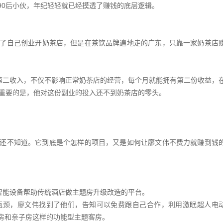
90后小伙，年纪轻轻就已经摸透了赚钱的底层逻辑。
了自己创业开奶茶店，但是在茶饮品牌遍地走的广东，只靠一家奶茶店
的第二收入，不仅不影响正常奶茶店的经营，每个月就能拥有第二份收益，
最重要的是，他对这份副业的投入还不到奶茶店的零头。
都还不知道。它到底是个怎样的项目，又是如何让廖文伟不费力就赚到钱
智能设备帮助传统酒店做主题房升级改造的平台。
瓶颈，廖文伟找到了他们，告知可以免费跟自己合作，利用激眠超人电
房和亲子房这样的功能型主题客房。