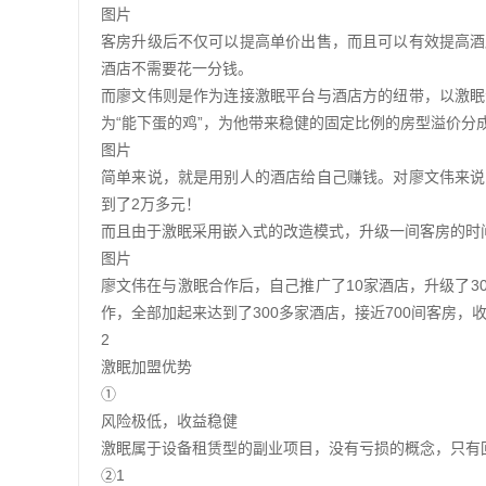
图片
客房升级后不仅可以提高单价出售，而且可以有效提高酒
酒店不需要花一分钱。
而廖文伟则是作为连接激眠平台与酒店方的纽带，以激眠
为“能下蛋的鸡”，为他带来稳健的固定比例的房型溢价分
图片
简单来说，就是用别人的酒店给自己赚钱。对廖文伟来说
到了2万多元！
而且由于激眠采用嵌入式的改造模式，升级一间客房的时
图片
廖文伟在与激眠合作后，自己推广了10家酒店，升级了
作，全部加起来达到了300多家酒店，接近700间客房，
2
激眠加盟优势
①
风险极低，收益稳健
激眠属于设备租赁型的副业项目，没有亏损的概念，只有
②1