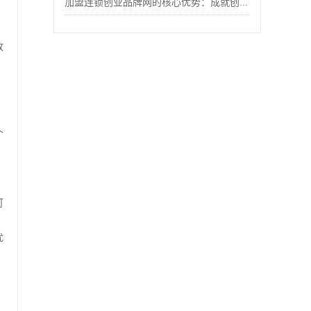
加盟连锁创业品牌网的核心优势：成就创...
改
个
可
优
；