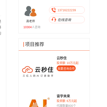
716222239
13716222239
线咨询
在线咨询
是
高老师
熊老师
择
10304
人咨询
9604
人咨询
的
项目推荐
云秒住
投资额:
10万元起
宙宇未来
投资额:
6万元起
代理数量800个