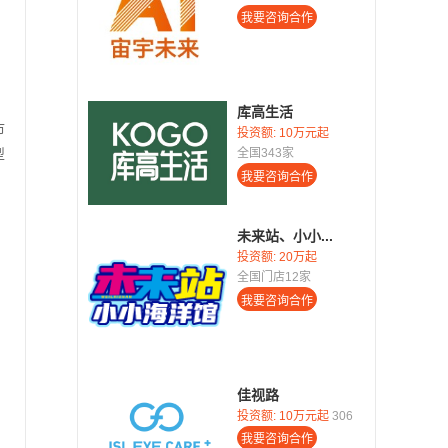
库高生活
市
投资额:
10万元起
型
全国343家
未来站、小小...
投资额:
20万起
全国门店12家
佳视路
投资额:
10万元起
306