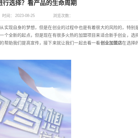
进行选择？看产品的生命周期
13716222239
13
时间：
2023-08-25
浏览次数：
在线咨询
在
从实现自身的梦想，但是在创业的过程中也是有着很大的风险的，特别
袁老师
王老师
一个全新的起点，但是现在有很多火热的加盟项目来适合新手创业，选
13304
人咨询
85621
人咨询
的帮助我们提高宣传，接下来就让我们一起去看一看
创业加盟店
在选择