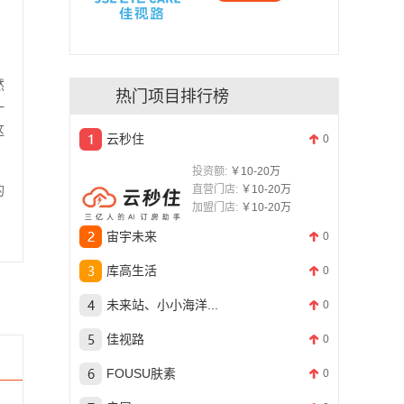
然
热门项目排行榜
一
这
云秒住
0
投资额:
￥10-20万
的
直营门店:
￥10-20万
加盟门店:
￥10-20万
，
宙宇未来
0
库高生活
0
未来站、小小海洋...
0
佳视路
0
FOUSU肤素
0