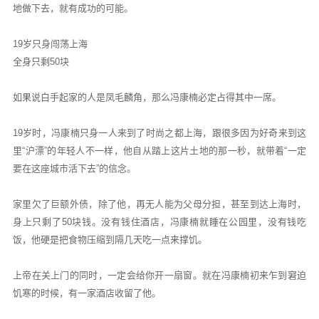
地做下去，就有成功的可能。
19岁只身闯荡上海
全身只剩50块
如果说白手起家的人是凤毛麟角，那么冯康楠必定占得其中一席。
19岁时，冯康楠只身一人来到了时尚之都上海，跟很多因为好奇来到这
里“沪漂”的年轻人不一样，他自从踏上这片土地的那一秒，就带着“一定
要在这座城市活下去”的信念。
家里欠了巨额外债，除了他，再无人能为父母分担，甚至到达上海时，
身上只剩了50块钱。没有钱住酒店，冯康楠就睡在公园里，没有钱吃
饭，他硬是把食物压缩到隔几天吃一点来撑饥。
上帝在关上门的同时，一定会给你开一扇窗。就在冯康楠初来乍到窘迫
饥寒的时候，有一家酒店收留了他。