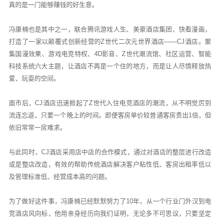
真的是一门能够赚钱的好生意。
冯康楠也是其中之一，联合腾讯游戏人生、美豪酒店集团、快看漫画，
打造了一家以颠覆式创新经营的Z世代二次元世界酒店——CJ酒店。聚
集国漫效果、游戏电竞特权、4D影音、Z世代潮流馆、社区运营、智能
科技系统六大主题，让酒店不再是一个住的地方，而是让人尽情释放热
爱、玩耍的空间。
面市后，CJ酒店迅速掀起了Z世代入住电竞酒店的潮流，从不明觉厉到
流连忘返，只要一个晚上的时间。即便客房单价较普通客房贵出1倍，但
依旧常常一房难求。
与此同时，CJ酒店采用店中店的合作模式，通过对酒店的整层进行改造
或是整店改造，有效的帮助传统酒店解决客户粘性低、客房出租率低以
及管理标准低、经营成本高的问题。
为了做好这件事，冯康楠已经默默努力了10年，从一个行业门外汉到电
竞酒店风向标，他用亲身经历向我们证明，无论多不可思议，只要坚定