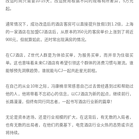
改造时间只需要10-15天，改造费用根据不同的规格有所差异，5万元
起。
通常情况下，成功改造后的酒店客房可以直接提升放假1到1.2倍，上海
的一家酒店在加盟CJ酒店后，从原本的350元的客房单价上涨到了将近
900元，但就算如此，还时常出现满房的情况。
在CJ酒店，Z世代人群是为体验买单，为服务买单，而并非为住宿买
单。这也意味着未来CJ酒店有希望引领这个群体的消费习惯与潮流。谁
能够预先洞察趋势，谁就能与CJ一起共赴星光前程。
在自己的从业10年之际，冯康楠非常感恩自己过去曾经遇到过和帮助过
他的人，他将带着不忘初心的信念，以CJ酒店为新的起点，继续前行，
长路漫漫，但终有同行同志者，一起书写酒店行业新的篇章！
无论是资本进场，还是行业规模的扩大，在这背后，有无数的入局者，
也有无数的出局者，在他们的奠基下，电竞酒店行业火热的态势或许还
将持续。