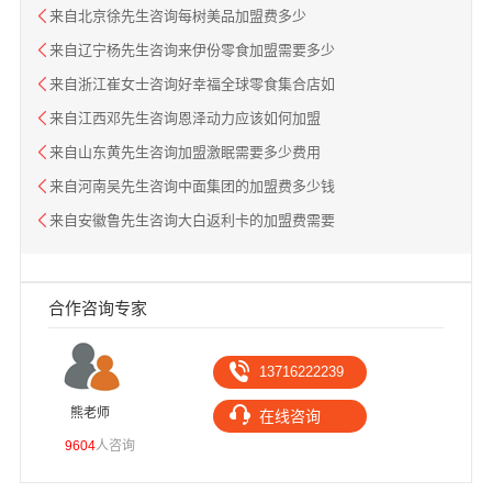
来自北京徐先生咨询每树美品加盟费多少
来自辽宁杨先生咨询来伊份零食加盟需要多少
来自浙江崔女士咨询好幸福全球零食集合店如
来自江西邓先生咨询恩泽动力应该如何加盟
来自山东黄先生咨询加盟激眠需要多少费用
来自河南吴先生咨询中面集团的加盟费多少钱
来自安徽鲁先生咨询大白返利卡的加盟费需要
合作咨询专家
13716222239
熊老师
袁
在线咨询
9604
人咨询
1330