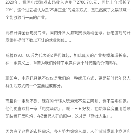
2020年，我国电竞游戏市场收入达到了2786.7亿元，同比上年增长了
20%，这个过去被认为是“不务正业”的娱乐方式，竟已然成了文娱领域一
个能够独当一面的产业。
高校开辟全新电竞专业，国内外各大游戏赛事轰动全球，新老游戏的开
发维护提供了数以万计的就业岗位……
随着以90、00后为代表的Z世代崛起，如此庞大的产业规模和增长率，
在一定意义上，重新为我们诠释了电竞在这个时代新的价值所在。
现如今，电竞已经绝不仅仅是我们的一种娱乐方式，更是新时代年轻人
群生活方式的一个重要组成部分。
而且你一定想不到，现在的年轻人玩游戏不爱去网咖，也不爱宅在家。
他们更喜欢找一家「电竞酒店」，喊上三五好友，在酷炫套房里用着顶
配装置开黑吃鸡，在Z世代人群的眼中，这才是「游戏人生」。
因为有了这样的市场需求，多方势力纷纷入局，人们渐渐发现电竞酒店