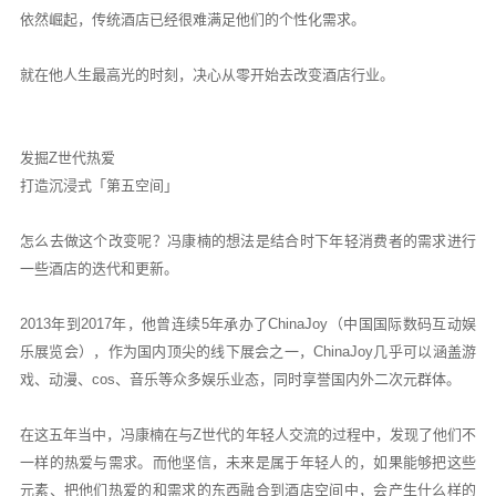
依然崛起，传统酒店已经很难满足他们的个性化需求。
就在他人生最高光的时刻，决心从零开始去改变酒店行业。
发掘Z世代热爱
打造沉浸式「第五空间」
怎么去做这个改变呢？冯康楠的想法是结合时下年轻消费者的需求进行
一些酒店的迭代和更新。
2013年到2017年，他曾连续5年承办了ChinaJoy（中国国际数码互动娱
乐展览会），作为国内顶尖的线下展会之一，ChinaJoy几乎可以涵盖游
戏、动漫、cos、音乐等众多娱乐业态，同时享誉国内外二次元群体。
在这五年当中，冯康楠在与Z世代的年轻人交流的过程中，发现了他们不
一样的热爱与需求。而他坚信，未来是属于年轻人的，如果能够把这些
元素、把他们热爱的和需求的东西融合到酒店空间中，会产生什么样的