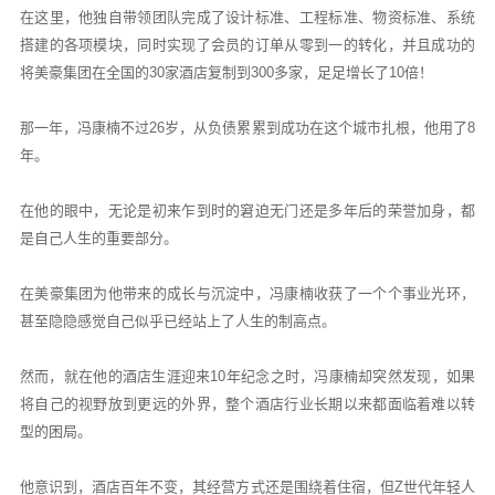
在这里，他独自带领团队完成了设计标准、工程标准、物资标准、系统
搭建的各项模块，同时实现了会员的订单从零到一的转化，并且成功的
将美豪集团在全国的30家酒店复制到300多家，足足增长了10倍！
那一年，冯康楠不过26岁，从负债累累到成功在这个城市扎根，他用了8
年。
在他的眼中，无论是初来乍到时的窘迫无门还是多年后的荣誉加身，都
是自己人生的重要部分。
在美豪集团为他带来的成长与沉淀中，冯康楠收获了一个个事业光环，
甚至隐隐感觉自己似乎已经站上了人生的制高点。
然而，就在他的酒店生涯迎来10年纪念之时，冯康楠却突然发现，如果
将自己的视野放到更远的外界，整个酒店行业长期以来都面临着难以转
型的困局。
他意识到，酒店百年不变，其经营方式还是围绕着住宿，但Z世代年轻人