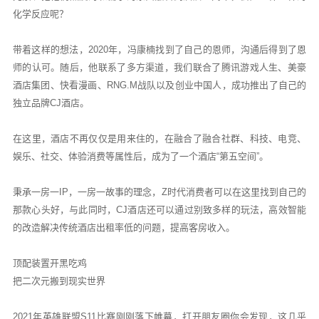
化学反应呢？
带着这样的想法，2020年，冯康楠找到了自己的恩师，沟通后得到了恩
师的认可。随后，他联系了多方渠道，我们联合了腾讯游戏人生、美豪
酒店集团、快看漫画、RNG.M战队以及创业中国人，成功推出了自己的
独立品牌CJ酒店。
在这里，酒店不再仅仅是用来住的，在融合了融合社群、科技、电竞、
娱乐、社交、体验消费等属性后，成为了一个酒店“第五空间”。
秉承一房一IP，一房一故事的理念，Z时代消费者可以在这里找到自己的
那款心头好，与此同时，CJ酒店还可以通过别致多样的玩法，高效智能
的改造解决传统酒店出租率低的问题，提高客房收入。
顶配装置开黑吃鸡
把二次元搬到现实世界
2021年英雄联盟S11比赛刚刚落下帷幕，打开朋友圈你会发现，这几乎