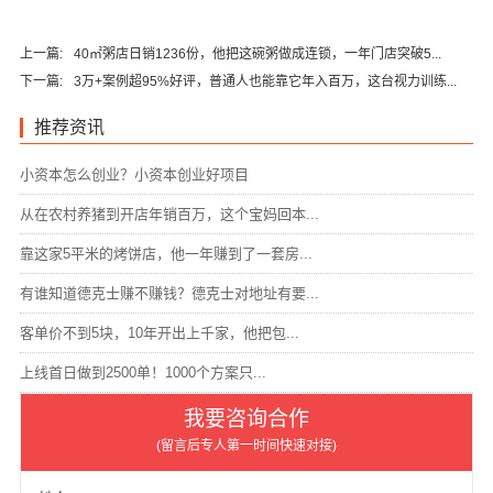
上一篇:
40㎡粥店日销1236份，他把这碗粥做成连锁，一年门店突破5...
下一篇:
3万+案例超95%好评，普通人也能靠它年入百万，这台视力训练...
推荐资讯
小资本怎么创业？小资本创业好项目
从在农村养猪到开店年销百万，这个宝妈回本...
靠这家5平米的烤饼店，他一年赚到了一套房...
有谁知道德克士赚不赚钱？德克士对地址有要...
客单价不到5块，10年开出上千家，他把包...
上线首日做到2500单！1000个方案只...
我要咨询合作
(留言后专人第一时间快速对接)